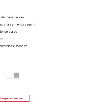
o de transmissão
e marcha sem embreagem)
longo curso
 mm
anteira e traseira
Comparar versão