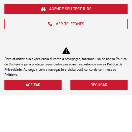
AGENDE SEU TEST RIDE
VER TELEFONES
Para otimizar sua experiência durante a navegação, fazemos uso de nossa Política
de Cookies e para proteger seus dados pessoais respeitamos nossa
Política de
Privacidade
. Ao seguir com a navegação e visita você concorda com nossas
Motocicletas
Políticas.
ACEITAR
RECUSAR
Mapa do site
Política de privacidade
Silver Motocicletas LTDA
CNPJ: 49.414.487/0001-48