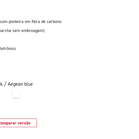
 com ponteira em fibra de carbono
e marcha sem embreagem)
letrônico
ck / Aegean blue
Comparar versão