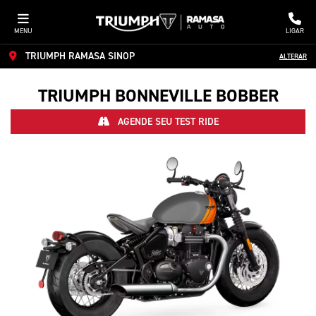
MENU
LIGAR
TRIUMPH RAMASA SINOP
ALTERAR
TRIUMPH
BONNEVILLE BOBBER
AGENDE SEU TEST RIDE
Anterior
Próx