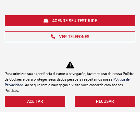
AGENDE SEU TEST RIDE
VER TELEFONES
Para otimizar sua experiência durante a navegação, fazemos uso de nossa Política
de Cookies e para proteger seus dados pessoais respeitamos nossa
Política de
Privacidade
. Ao seguir com a navegação e visita você concorda com nossas
Motocicletas
Políticas.
ACEITAR
RECUSAR
Mapa do site
Política de privacidade
Silver Motocicletas LTDA