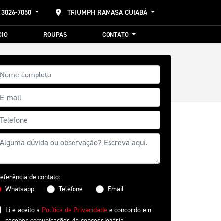
 3026-7050
TRIUMPH RAMASA CUIABÁ
CIO
ROUPAS
CONTATO
eferência de contato:
Whatsapp
Telefone
Email
Li e aceito a
Política de Privacidade
e concordo em
receber comunicações da concessionária.