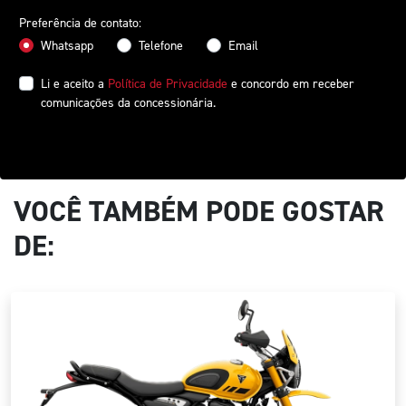
Preferência de contato:
Whatsapp
Telefone
Email
Li e aceito a
Política de Privacidade
e concordo em receber
comunicações da concessionária.
ENTRAR EM CONTATO
VOCÊ TAMBÉM PODE GOSTAR
DE: