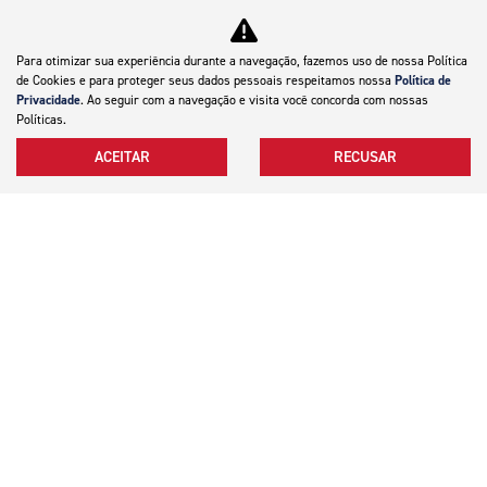
AGENDE SEU TEST RIDE
Para otimizar sua experiência durante a navegação, fazemos uso de nossa Política
de Cookies e para proteger seus dados pessoais respeitamos nossa
Política de
Privacidade
. Ao seguir com a navegação e visita você concorda com nossas
VER TELEFONES
Políticas.
ACEITAR
RECUSAR
Motocicletas
Mapa do site
Política de privacidade
Silver Motocicletas LTDA