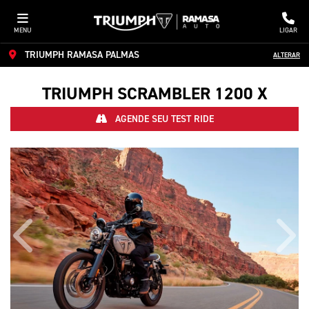
MENU
LIGAR
TRIUMPH RAMASA PALMAS
ALTERAR
TRIUMPH
SCRAMBLER 1200 X
AGENDE SEU TEST RIDE
Anterior
Próx