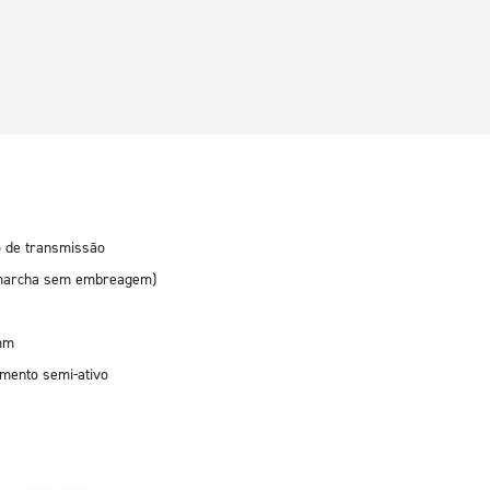
o de transmissão
e marcha sem embreagem)
 mm
ento semi-ativo