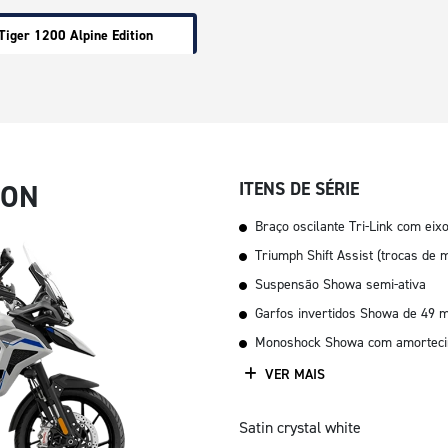
Tiger 1200 Alpine Edition
ION
ITENS DE SÉRIE
Braço oscilante Tri-Link com eix
Triumph Shift Assist (trocas d
Suspensão Showa semi-ativa
Garfos invertidos Showa de 49
Monoshock Showa com amortecim
VER MAIS
Satin crystal white