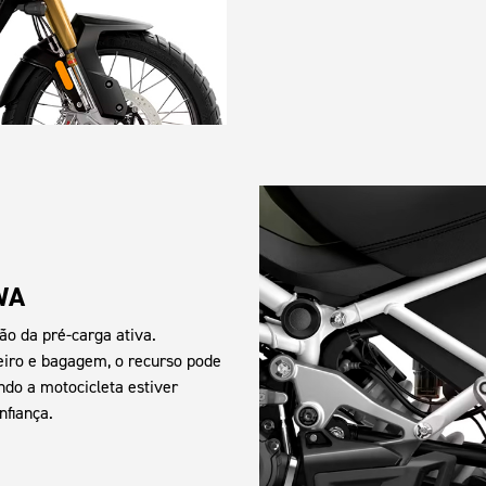
WA
o da pré-carga ativa.
iro e bagagem, o recurso pode
do a motocicleta estiver
onfiança.