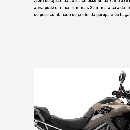
Além do ajuste da altura do assento de 875 a 895
ativa pode diminuir em mais 20 mm a altura da m
do peso combinado do piloto, da garupa e da bag