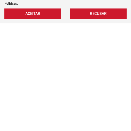
Políticas.
ACEITAR
RECUSAR
AGENDE SEU TEST RIDE
VER TELEFONES
Motocicletas
Mapa do site
Política de privacidade
Silver Motocicletas LTDA