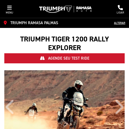
MENU
LIGAR
TRIUMPH RAMASA PALMAS
ALTERAR
TRIUMPH
TIGER 1200 RALLY
EXPLORER
AGENDE SEU TEST RIDE
Anterior
Próx