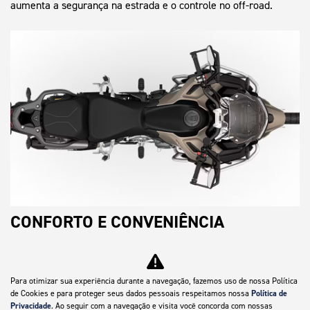
aumenta a segurança na estrada e o controle no off-road.
CONFORTO E CONVENIÊNCIA
A Rally Explorer é repleta de tecnologias que maximizam a
recreação da pilotagem. Os destaques incluem manoplas e
assentos aquecidos, piloto automático e compartimento
Para otimizar sua experiência durante a navegação, fazemos uso de nossa Política
de Cookies e para proteger seus dados pessoais respeitamos nossa
Política de
embaixo do assento com tomada USB.
Privacidade
. Ao seguir com a navegação e visita você concorda com nossas