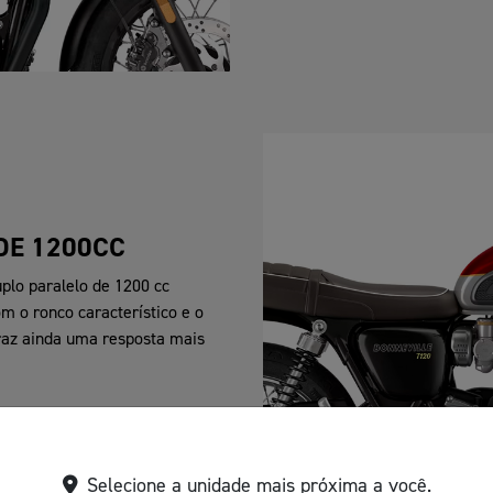
DE 1200CC
plo paralelo de 1200 cc
 o ronco característico e o
traz ainda uma resposta mais
Selecione a unidade mais próxima a você.