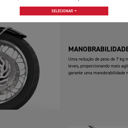
SELECIONAR
MANOBRABILIDAD
Uma redução de peso de 7 kg no
leves, proporcionando mais agi
garante uma manobrabilidade mo