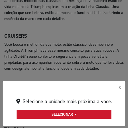
As icônicas motocicletas clássicas e a herança do verdadeiro estilo de
vida motard da Triumph inspiraram a criação da linha
Classics
. Uma
coleção que une beleza, estilo atemporal e funcionalidade, traduzindo a
essência da marca em cada detalhe.
CRUISERS
Você busca o melhor da sua moto: estilo clássico, desempenho e
agilidade. A Triumph leva esse mesmo conceito para suas roupas. A
linha
Cruiser
reúne conforto e segurança em peças versáteis,
projetadas para acompanhar você tanto sobre a moto quanto fora dela,
com design atemporal e funcionalidade em cada detalhe.
ROADSTERS
X
Atitude e estilo definem a linha
Roadster
. Inspirada na emoção pura
das icônicas motos da categoria, a coleção combina design marcante,
Selecione a unidade mais próxima a você.
tecnologia e inovação para que você pilote com confiança, liberdade e
personalidade.
SELECIONAR