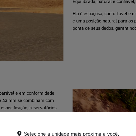
Equilibrada, natural e confiável
Ela é espaçosa, confortável e 
e uma posição natural para os 
ponta de seus dedos, garantindo
mparável e em conformidade
 de 43 mm se combinam com
especificação, reservatórios
amortecimento controlado e
Selecione a unidade mais próxima a você.
dback e o controle em frenagens