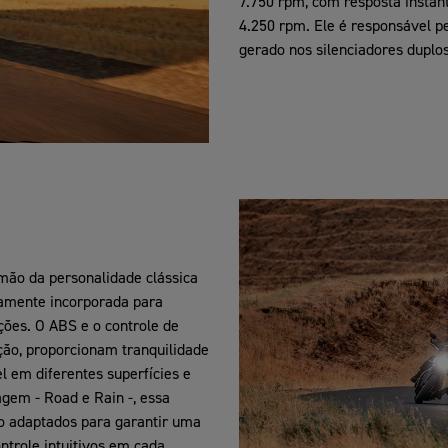
7.750 rpm, com resposta instan
4.250 rpm. Ele é responsável pe
gerado nos silenciadores duplo
ão da personalidade clássica
samente incorporada para
ções. O ABS e o controle de
ação, proporcionam tranquilidade
 em diferentes superfícies e
gem - Road e Rain -, essa
ão adaptados para garantir uma
ntrole intuitivos em cada