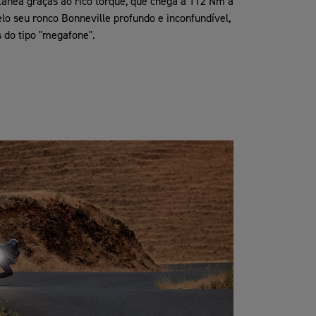
tânea graças ao rico torque, que chega a 112 Nm a
lo seu ronco Bonneville profundo e inconfundível,
s do tipo "megafone".