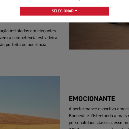
e inicial do curso da
SELECIONAR
ande conforto em terrenos
cação instalados em elegantes
uzem a competência estradeira
o perfeita de aderência,
EMOCIONANTE
A performance esportiva emocio
Bonneville. Ostentando a mais 
personalidade clássica, esse m