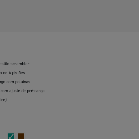
stilo scrambler
o de 4 pistões
ngo com polainas
 com ajuste de pré-carga
ire)