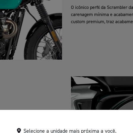
O icônico perfil da Scrambler d
carenagem mínima e acabamento
custom premium, traz acabamen
belíssimos, que incluem o
 estampado e suportes do farol
Selecione a unidade mais próxima a você.