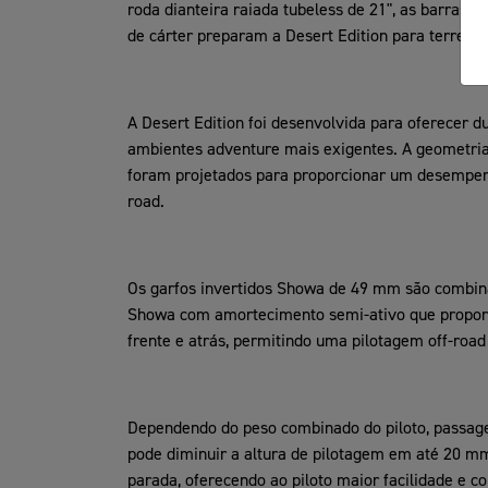
roda dianteira raiada tubeless de 21", as barras d
de cárter preparam a Desert Edition para terrenos
A Desert Edition foi desenvolvida para oferecer du
ambientes adventure mais exigentes. A geometri
foram projetados para proporcionar um desempenh
road.
Os garfos invertidos Showa de 49 mm são comb
Showa com amortecimento semi-ativo que propor
frente e atrás, permitindo uma pilotagem off-road
Dependendo do peso combinado do piloto, passage
pode diminuir a altura de pilotagem em até 20 m
parada, oferecendo ao piloto maior facilidade e co