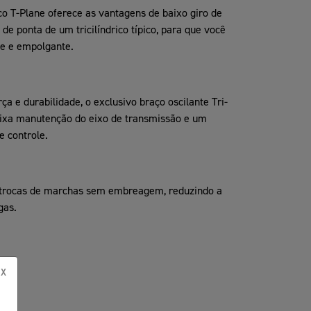
ico T-Plane oferece as vantagens de baixo giro de
de ponta de um tricilíndrico típico, para que você
e e empolgante.
 e durabilidade, o exclusivo braço oscilante Tri-
baixa manutenção do eixo de transmissão e um
e controle.
e trocas de marchas sem embreagem, reduzindo a
gas.
X