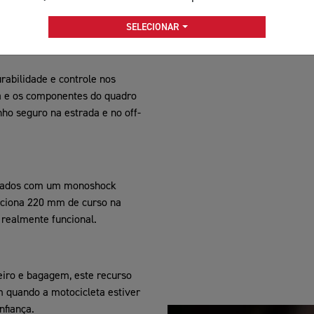
e proteção do motor e o protetor
 desafiadores.
SELECIONAR
rabilidade e controle nos
a e os componentes do quadro
o seguro na estrada e no off-
inados com um monoshock
ciona 220 mm de curso na
 realmente funcional.
iro e bagagem, este recurso
m quando a motocicleta estiver
nfiança.