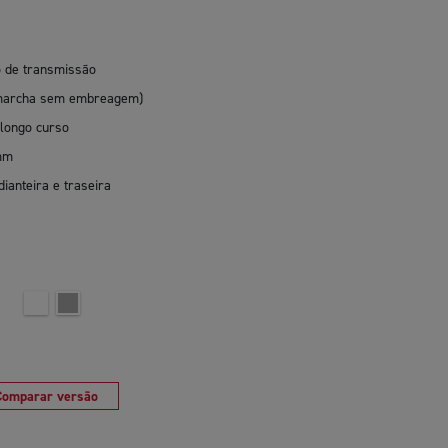
o de transmissão
e marcha sem embreagem)
longo curso
 mm
anteira e traseira
Comparar versão