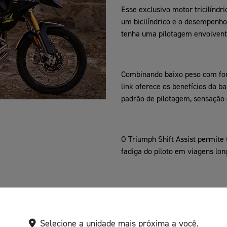
Esse exclusivo motor tricilíndr
um bicilíndrico e o desempenho 
tenha uma pilotagem envolvent
Combinando baixo peso com força
link oferece os benefícios da 
padrão de pilotagem, sensação 
O Triumph Shift Assist permit
fadiga do piloto em viagens lon
a Showa com curso de 220 mm. A
Selecione a unidade mais próxima a você.