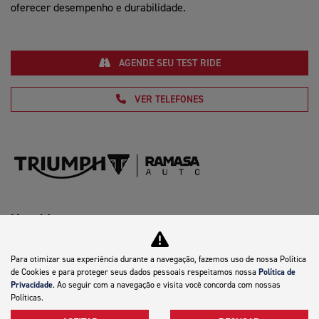
oferecer desempenho e durabilidade.
AGENDE SEU TEST RIDE
VER TELEFONES
Motocicletas
Mapa do site
Para otimizar sua experiência durante a navegação, fazemos uso de nossa Política
de Cookies e para proteger seus dados pessoais respeitamos nossa
Política de
Política de privacidade
Privacidade
. Ao seguir com a navegação e visita você concorda com nossas
Políticas.