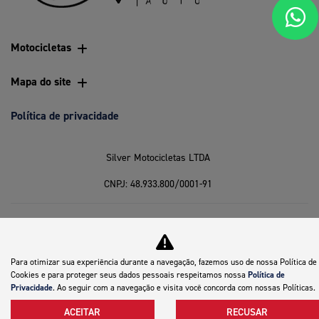
Motocicletas
Mapa do site
Política de privacidade
Silver Motocicletas LTDA
CNPJ: 48.933.800/0001-91
Desacelere. Seu bem maior é a vida.
Para otimizar sua experiência durante a navegação, fazemos uso de nossa Política de
Cookies e para proteger seus dados pessoais respeitamos nossa
Política de
Desenvolvido pela DEALERSPACE ® Direitos Reservados.
Privacidade
. Ao seguir com a navegação e visita você concorda com nossas Políticas.
ACEITAR
RECUSAR